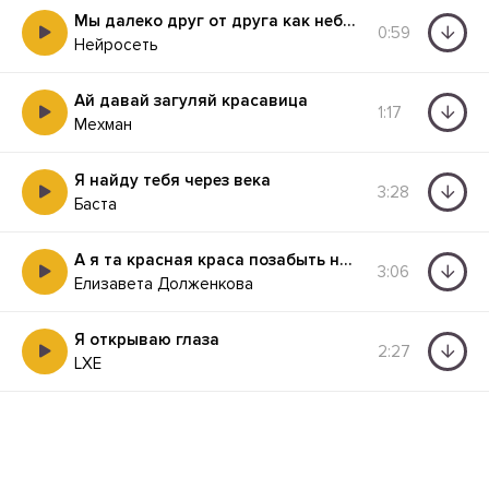
Мы далеко друг от друга как небо от земли
0:59
Нейросеть
Ай давай загуляй красавица
1:17
Мехман
Я найду тебя через века
3:28
Баста
А я та красная краса позабыть нельзя
3:06
Елизавета Долженкова
Я открываю глаза
2:27
LXE