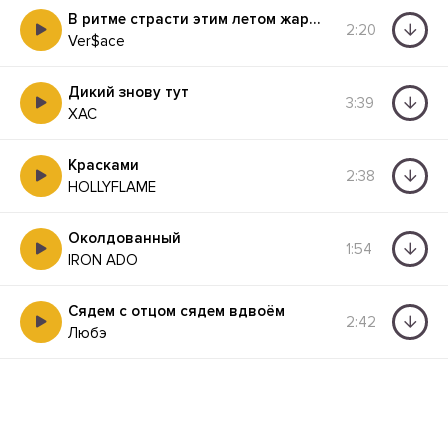
В ритме страсти этим летом жарко будто в Рио
2:20
Ver$ace
Дикий знову тут
3:39
ХАС
Красками
2:38
HOLLYFLAME
Околдованный
1:54
IRON ADO
Сядем с отцом сядем вдвоём
2:42
Любэ