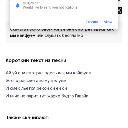
muzjoy.net
Would like to send you notifications
Discard
Allow
Скачать песню
Sabi - Ай уй они смотрят здесь как
мы кайфуем
или слушать бесплатно
Короткий текст из песни
Ай уй они смотрят здесь как мы кайфуем
Этого рассвета маму целуем
И смех льется рекой ой ей ой
И ниче не парит тут жарко будто Гавайи
Также скачивают: