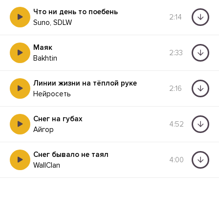
Что ни день то поебень
2:14
Suno, SDLW
Маяк
2:33
Bakhtin
Линии жизни на тёплой руке
2:16
Нейросеть
Снег на губах
4:52
Айгор
Снег бывало не таял
4:00
WallClan