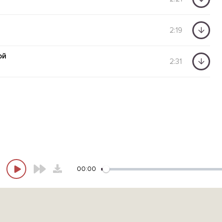
2:19
ой
2:31
00:00