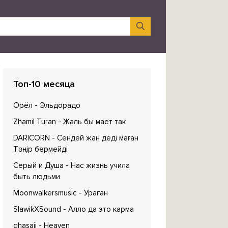
Топ-10 месяца
Орёл
- Эльдорадо
Zhamil Turan
- Жаль бы мает так
DARICORN
- Сендей жан деді маған
Тәңір бермейді
Серый и Душа
- Нас жизнь учила
быть людьми
Moonwalkersmusic
- Ураган
SlawikXSound
- Алло да это карма
ghasaii
- Heaven