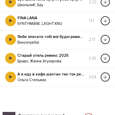
2:22
ШкольниК, Бау
FINA LANA
1:17
6YNTHMANE, LXGHTXNG
Якби описати тобі мої будні ремикс
2:17
Bavovnyatka
Старый отель ремикс 2025
3:25
Браво, Жанна Агузарова
А я иду в кафе шантан тик ток ремикс
3:04
Ольга Стельмах