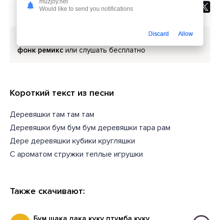
muzjoy.net
Would like to send you notifications
Discard
Allow
Скачать песню
Samec - Деревяшки тук тук тук
фонк ремикс
или слушать бесплатно
Короткий текст из песни
Деревяшки там там там
Деревяшки бум бум бум деревяшки тара рам
Дере деревяшки кубики кругляшки
С ароматом стружки теплые игрушки
Также скачивают:
Бум шака лака куку птумба куку кака