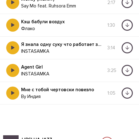
2:17
Say Mo feat. Ruhsora Emm
Кэш бабули воздух
1:30
Флако
Я знала одну суку что работает за купоны
3:14
INSTASAMKA
Agent Girl
3:25
INSTASAMKA
Мне с тобой чертовски повезло
1:05
By Индия