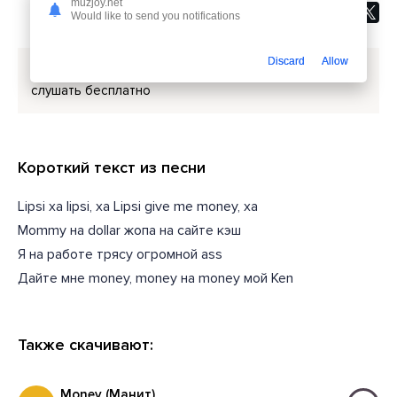
muzjoy.net
Would like to send you notifications
Discard
Allow
Скачать песню
INSTASAMKA - LIPSI HA JAZZ
или
слушать бесплатно
Короткий текст из песни
Lipsi ха lipsi, ха Lipsi give me money, ха
Mommy на dollar жопа на сайте кэш
Я на работе трясу огромной ass
Дайте мне money, money на money мой Ken
Также скачивают:
Money (Манит)