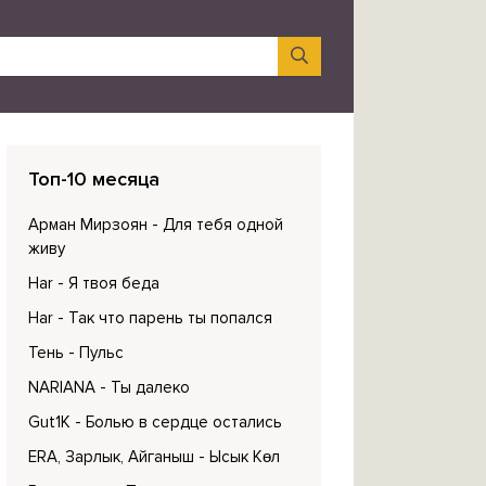
Топ-10 месяца
Арман Мирзоян
- Для тебя одной
живу
Har
- Я твоя беда
Har
- Так что парень ты попался
Тень
- Пульс
NARIANA
- Ты далеко
Gut1K
- Болью в сердце остались
ERA, Зарлык, Айганыш
- Ысык Көл