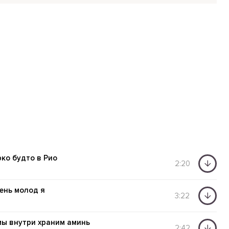
рко будто в Рио
2:20
ень молод я
3:22
 мы внутри храним аминь
2:42