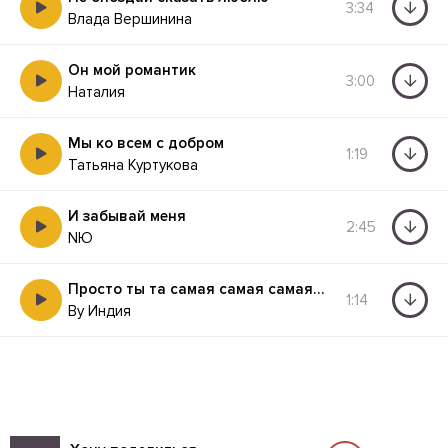
3:34
Влада Вершинина
Он мой романтик
3:00
Наталия
Мы ко всем с добром
1:19
Татьяна Куртукова
И забывай меня
2:45
NЮ
Просто ты та самая самая самая половина
1:14
By Индия