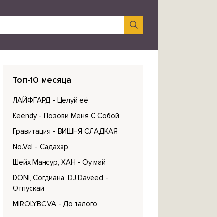
Топ-10 месяца
ЛАЙФГАРД
- Целуй её
Keendy
- Позови Меня С Собой
Гравитация
- ВИШНЯ СЛАДКАЯ
No.Vel
- Садахар
Шейх Мансур, ХАН
- Оу май
DONI, Согдиана, DJ Daveed
-
Отпускай
MIROLYBOVA
- До талого