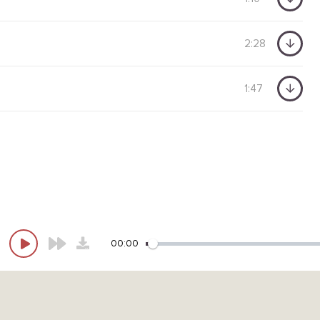
2:28
1:47
00:00