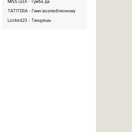
MISS LEDI
- Тумба да
TATITERA
- Гимн возлюбленному
Locked23
- Танцуешь