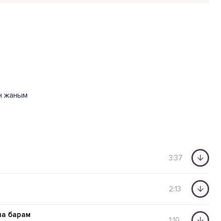
н жаным
3:37
2:13
на барам
1:10