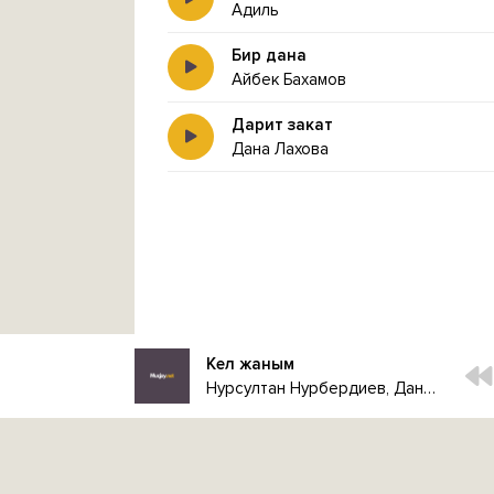
Адиль
Бир дана
Айбек Бахамов
Дарит закат
Дана Лахова
Кел жаным
Нурсултан Нурбердиев, Дана Кентай