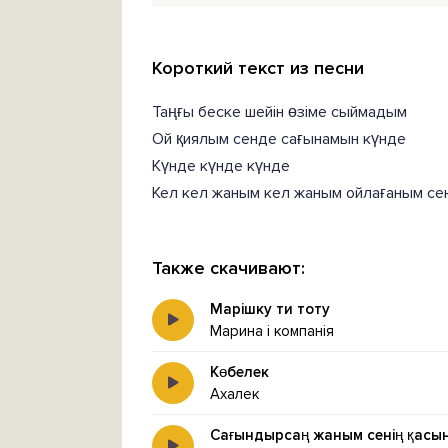
Короткий текст из песни
Таңғы беске шейін өзіме сыймадым
Ой қиялым сенде сағынамын күнде
Күнде күнде күнде
Кел кел жаным кел жаным ойлағаным се
Также скачивают:
Марішку ти тоту
Марина і компанія
Көбелек
Ахалек
Сағындырсаң жаным сенің қасы