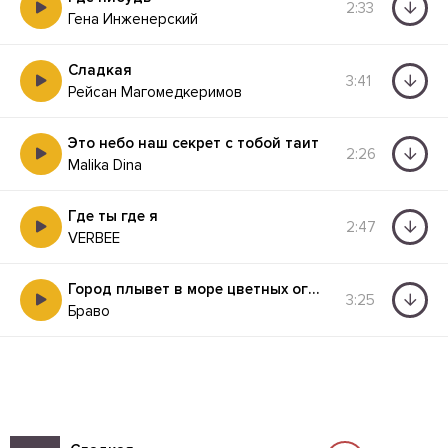
2:33
Гена Инженерский
Сладкая
3:41
Рейсан Магомедкеримов
Это небо наш секрет с тобой таит
2:26
Malika Dina
Где ты где я
2:47
VERBEE
Город плывет в море цветных огней (2025 remix)
3:25
Браво