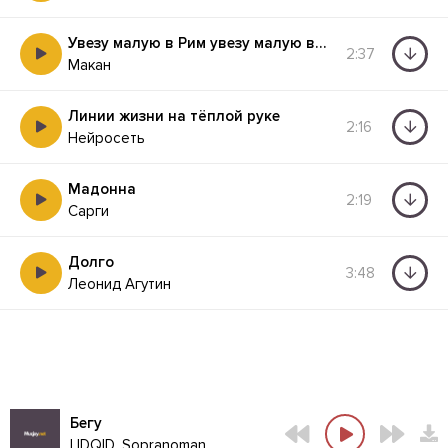
Увезу малую в Рим увезу малую в Лондон
2:37
Макан
Линии жизни на тёплой руке
2:16
Нейросеть
Мадонна
2:19
Сарги
Долго
3:48
Леонид Агутин
Бегу
LIDQID, Sopranoman