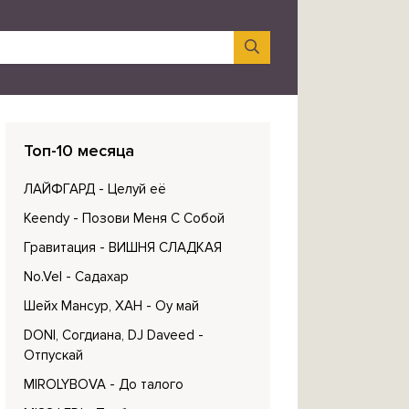
Топ-10 месяца
ЛАЙФГАРД
- Целуй её
Keendy
- Позови Меня С Собой
Гравитация
- ВИШНЯ СЛАДКАЯ
No.Vel
- Садахар
Шейх Мансур, ХАН
- Оу май
DONI, Согдиана, DJ Daveed
-
Отпускай
MIROLYBOVA
- До талого