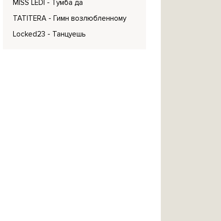
MISS LEDI
- Тумба да
TATITERA
- Гимн возлюбленному
Locked23
- Танцуешь