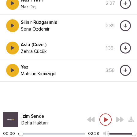
Nasıl Tatlı
2:27
Naz Dej
Silinir Rüzgarımla
2:39
Sena Özdemir
Asla (Cover)
1:39
Zehra Cücük
Yaz
3:58
Mahsun Kirmızıgül
İzim Sende
Deha Haktan
00:00
02:28