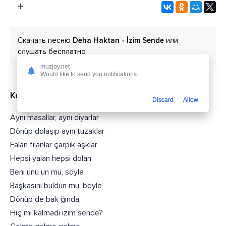
Скачать песню
Deha Haktan - İzim Sende
или
слушать бесплатно
muzjoy.net
Would like to send you notifications
Короткий текст из песни
Discard
Allow
Aynı masallar, aynı diyarlar
Dönüp dolaşıp aynı tuzaklar
Falan filanlar çarpık aşklar
Hepsi yalan hepsi dolan
Beni unu un mu, söyle
Başkasını buldun mu, böyle
Dönüp de bak ğında,
Hiç mi kalmadı izim sende?