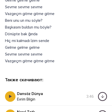
Gelme gelme gelme
Sevme sevme sevme
Vazgeçm gitme gitme gitme
Beni unu un mu söyle?
Başkasını buldun mu böyle?
Dönüpte bak ğında
Hiç mi kalmadı İzim sende
Gelme gelme gelme
Sevme sevme sevme
Vazgeçm gitme gitme gitme
Также скачивают:
Dansöz Dünya
3:46
Evrim Bilgin