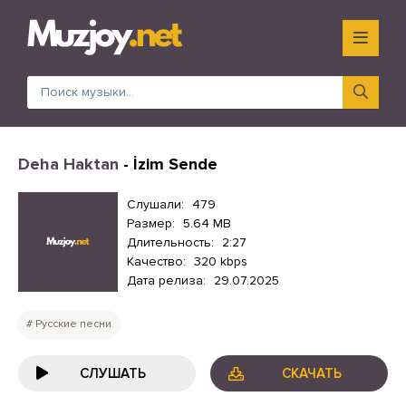
Deha Haktan
- İzim Sende
Слушали:
479
Размер:
5.64 MB
Длительность:
2:27
Качество:
320 kbps
Дата релиза:
29.07.2025
Русские песни
СЛУШАТЬ
СКАЧАТЬ