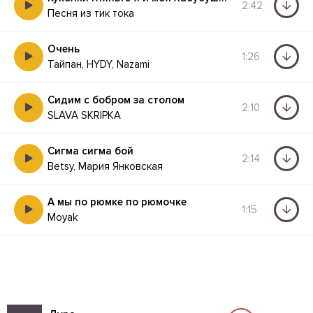
2:42
Песня из тик тока
Очень
1:26
Тайпан, HYDY, Nazami
Сидим с бобром за столом
2:10
SLAVA SKRIPKA
Сигма сигма бой
2:14
Betsy, Мария Янковская
А мы по рюмке по рюмочке
1:15
Moyak