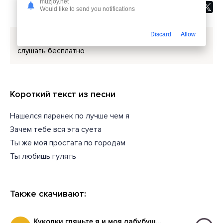
muzjoy.net
Would like to send you notifications
Discard
Allow
Скачать песню
ALTAIR x ABBI, BALLER - Дура
или
слушать бесплатно
Короткий текст из песни
Нашелся паренек по лучше чем я
Зачем тебе вся эта суета
Ты же моя простата по городам
Ты любишь гулять
Также скачивают:
Куколки гляньте я и моя лабубушечка