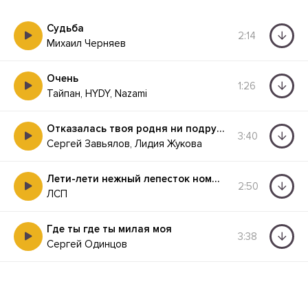
Судьба
2:14
Михаил Черняев
Очень
1:26
Тайпан, HYDY, Nazami
Отказалась твоя родня ни подруг ни друзей у меня
3:40
Сергей Завьялов, Лидия Жукова
Лети-лети нежный лепесток номер три
2:50
ЛСП
Где ты где ты милая моя
3:38
Сергей Одинцов