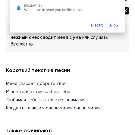
muzjoy.net
Would like to send you notifications
Discard
Allow
Скачать песню
Сергей Зейналян - Любимая твой
нежный смех сводит меня с ума
или слушать
бесплатно
Короткий текст из песни
Меня спасает доброта твоя
И всё теряет смысл без тебя
Любимая тебе так хочется внимания
Когда ты злишься очень милая очень милая
Также скачивают: