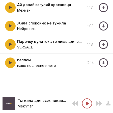
Ай давай загуляй красавица
1:17
Мехман
Жила спокойно не тужила
1:03
Нейросеть
Парочку мулаток это лишь для разогрева
1:18
VER$ACE
пеплом
2:14
наше последнее лето
Ты жила для всех поживи и для себя
Mekhman