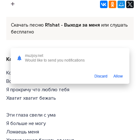
Скачать песню
R1shat - Выходи за меня
или слушать
бесплатно
muzjoy.net
Короткий текст из песни
Would like to send you notifications
Когда на небе сияет луна
Discard
Allow
Вспоминаю лишь тебя
Я прокричу что люблю тебя
Хватит хватит бежать
Эти глаза свели с ума
Я больше не могу
Ломаешь меня