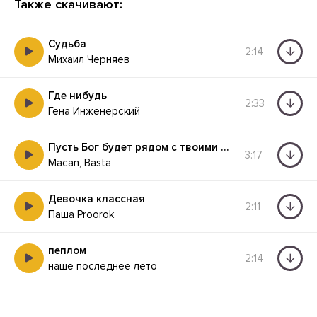
Также скачивают:
Судьба
2:14
Михаил Черняев
Где нибудь
2:33
Гена Инженерский
Пусть Бог будет рядом с твоими планами
3:17
Macan, Basta
Девочка классная
2:11
Паша Proorok
пеплом
2:14
наше последнее лето