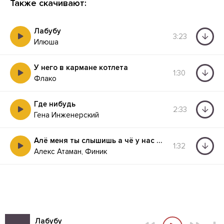
Также скачивают:
Лабубу
3:23
Илюша
У него в кармане котлета
1:30
Флако
Где нибудь
2:33
Гена Инженерский
Алё меня ты слышишь а чё у нас за тише ты
1:32
Алекс Атаман, Финик
Лабубу