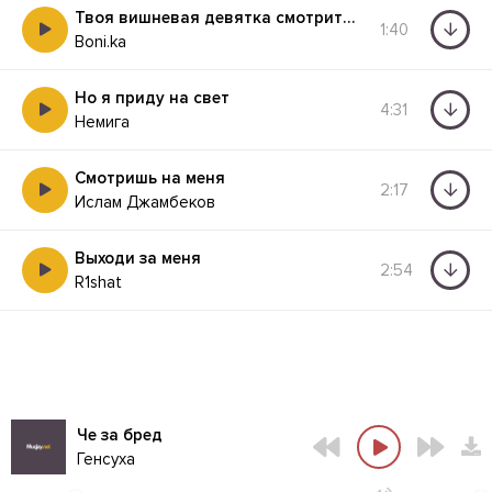
Твоя вишневая девятка смотрится на десятку
1:40
Boni.ka
Но я приду на свет
4:31
Немига
Смотришь на меня
2:17
Ислам Джамбеков
Выходи за меня
2:54
R1shat
Че за бред
Генсуха