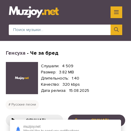
Генсуха
- Че за бред
Слушали:
4 509
Размер:
3.82 MB
Длительность:
1:40
Качество:
320 kbps
Дата релиза:
15.08.2025
Русские песни
СЛУШАТЬ
СКАЧАТЬ
muzjoy.net
Would like to send you notifications