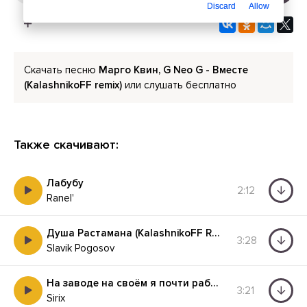
Discard
Allow
Скачать песню
Марго Квин, G Neo G - Вместе
(KalashnikoFF remix)
или слушать бесплатно
Также скачивают:
Лабубу
2:12
Ranel'
Душа Растамана (KalashnikoFF Remix 2025)
3:28
Slavik Pogosov
На заводе на своём я почти работаю (KalashnikoFF remix)
3:21
Sirix