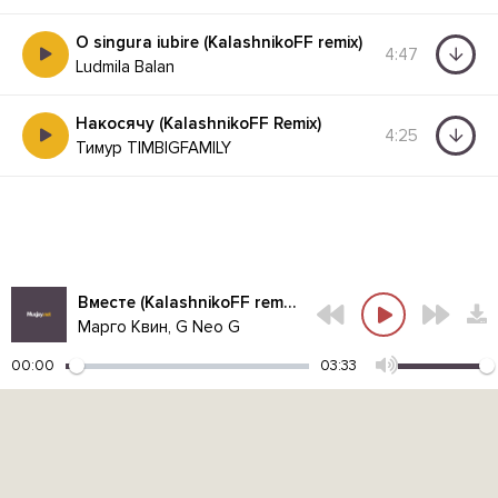
O singura iubire (KalashnikoFF remix)
4:47
Ludmila Balan
Накосячу (KalashnikoFF Remix)
4:25
Тимур TIMBIGFAMILY
Вместе (KalashnikoFF remix)
Марго Квин, G Neo G
00:00
03:33