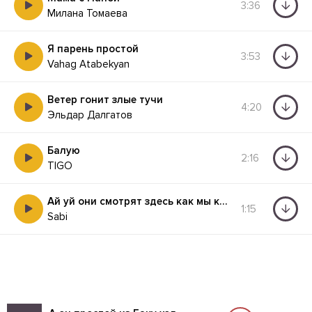
3:36
Милана Томаева
Я парень простой
3:53
Vahag Atabekyan
Ветер гонит злые тучи
4:20
Эльдар Далгатов
Балую
2:16
TIGO
Ай уй они смотрят здесь как мы кайфуем
1:15
Sabi