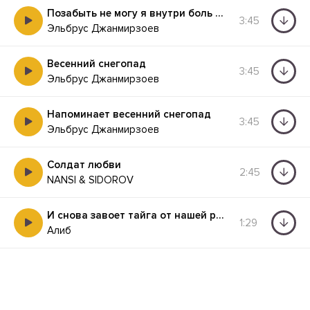
Позабыть не могу я внутри боль разлуки
3:45
Эльбрус Джанмирзоев
Весенний снегопад
3:45
Эльбрус Джанмирзоев
Напоминает весенний снегопад
3:45
Эльбрус Джанмирзоев
Солдат любви
2:45
NANSI & SIDOROV
И снова завоет тайга от нашей разлуки
1:29
Алиб