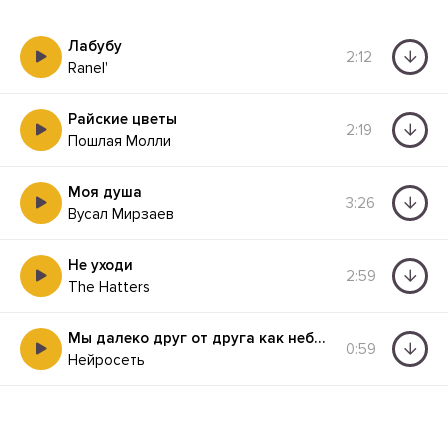
Лабубу
2:12
Ranel'
Райские цветы
2:19
Пошлая Молли
Моя душа
3:26
Вусал Мирзаев
Не уходи
2:59
The Hatters
Мы далеко друг от друга как небо от земли
0:59
Нейросеть