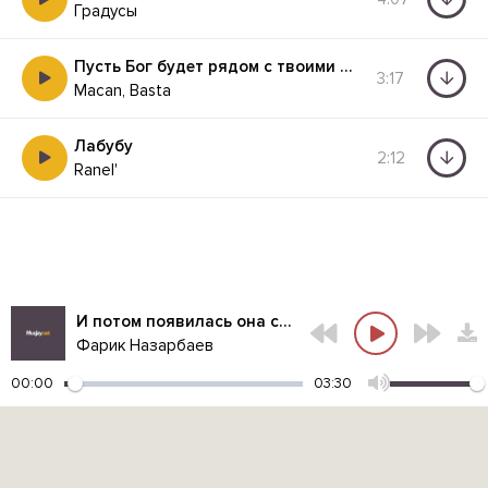
Градусы
Пусть Бог будет рядом с твоими планами
3:17
Macan, Basta
Лабубу
2:12
Ranel'
И потом появилась она самая прекрасная девушка на всём белом свете
Фарик Назарбаев
00:00
03:30