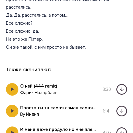
расстались.
Да. Да, расстались, а потом...
Все сложно?
Все сложно, да.
На это же Питер.
Он же такой, с ним просто не бывает.
Также скачивают:
О ней (444 remix)
3:30
Фарик Назарбаев
Просто ты та самая самая самая половина
1:14
By Индия
И меня даже продуло но мне плевать если я заболею
4:07