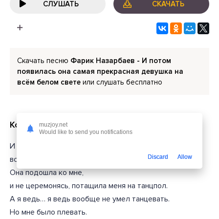
СЛУШАТЬ
СКАЧАТЬ
Скачать песню
Фарик Назарбаев - И потом
появилась она самая прекрасная девушка на
всём белом свете
или слушать бесплатно
Короткий текст из песни
muzjoy.net
Would like to send you notifications
И потом появилась она, самая прекрасная девушка на
Discard
Allow
всём белом свете.
Она подошла ко мне,
и не церемонясь, потащила меня на танцпол.
А я ведь… я ведь вообще не умел танцевать.
Но мне было плевать.