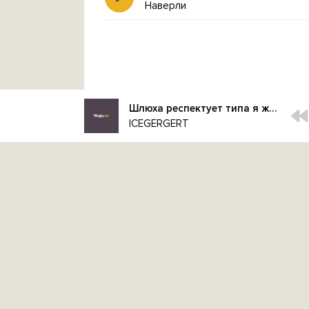
Наверли
Шлюха респектует типа я же говорила бля ты стал таким богатым
ICEGERGERT
Контакты администрации:
admin@muzjoy.net