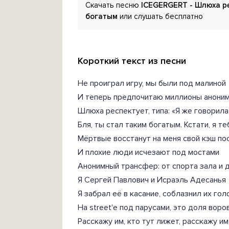
Скачать песню
ICEGERGERT - Шлюха ре
богатым
или слушать бесплатно
Короткий текст из песни
Не проиграл игру, мы были под малиной
И теперь предпочитаю миллионы анони
Шлюха респектует, типа: «Я же говорила
Бля, ты стал таким богатым. Кстати, я т
Мёртвые восстанут на меня свой кэш по
И плохие люди исчезают под мостами
Анонимный трансфер: от спорта зала и 
Я Сергей Павлович и Исраэль Адесанья
Я забрал её в касание, соблазнил их го
На street'е под парусами, это доля воро
Расскажу им, кто тут лижет, расскажу им