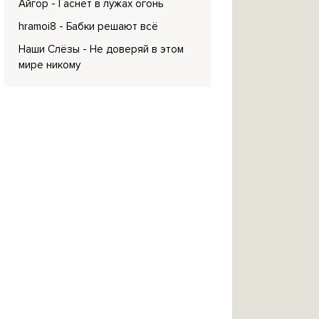
Айгор
- Гаснет в лужах огонь
hramoi8
- Бабки решают всё
Наши Слёзы
- Не доверяй в этом
мире никому