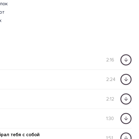
блок
от
х
2:16
2:24
2:12
1:30
брал тебя с собой
1:51