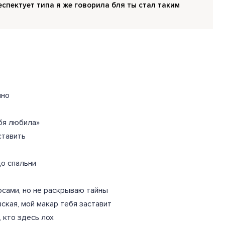
спектует типа я же говорила бля ты стал таким
мно
ебя любила»
ставить
до спальни
лосами, но не раскрываю тайны
вская, мой макар тебя заставит
, кто здесь лох