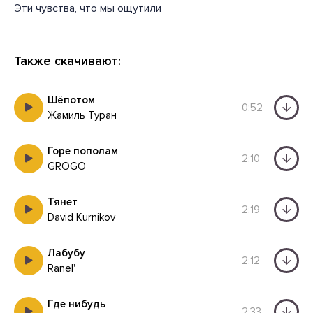
Эти чувства, что мы ощутили
Также скачивают:
Шёпотом
0:52
Жамиль Туран
Горе пополам
2:10
GROGO
Тянет
2:19
David Kurnikov
Лабубу
2:12
Ranel'
Где нибудь
2:33