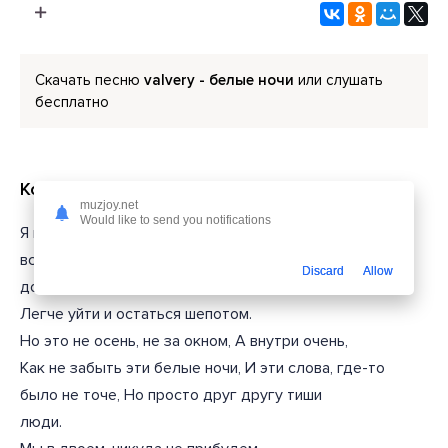
Скачать песню
valvery - белые ночи
или слушать
бесплатно
Короткий текст из песни
muzjoy.net
Would like to send you notifications
Я могу стать тем самым поводом, Чтобы любить без
всяких
Discard
Allow
доводов, Или забыв, я стану опытом,
Легче уйти и остаться шепотом.
Но это не осень, не за окном, А внутри очень,
Как не забыть эти белые ночи, И эти слова, где-то
было не точе, Но просто друг другу тиши
люди.