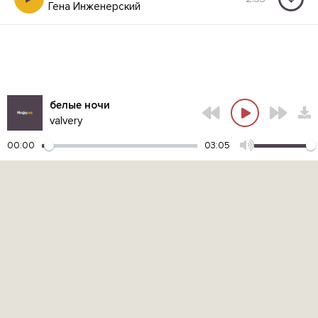
Гена Инженерский
белые ночи
valvery
00:00
03:05
Контакты администрации:
admin@muzjoy.net