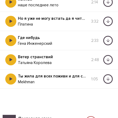
2:14
наше последнее лето
Но я уже не могу встать да я читаю по глазам
3:32
Платина
Где нибудь
2:33
Гена Инженерский
Ветер странствий
2:48
Татьяна Королева
Ты жила для всех поживи и для себя
1:05
Mekhman