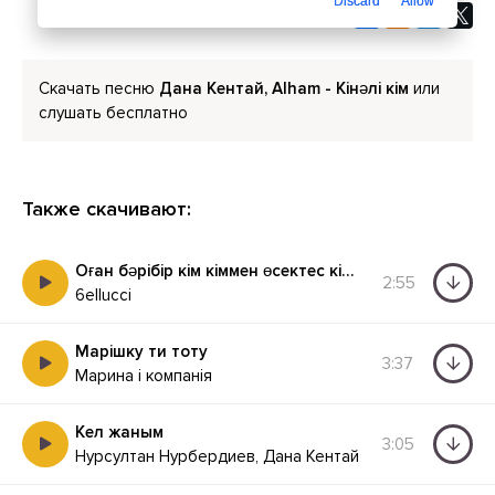
Discard
Allow
Скачать песню
Дана Кентай, Alham - Кінәлі кім
или
слушать бесплатно
Также скачивают:
Оған бәрібір кім кіммен өсектес кім кіммен төсектес
2:55
6ellucci
Марішку ти тоту
3:37
Марина і компанія
Кел жаным
3:05
Нурсултан Нурбердиев, Дана Кентай