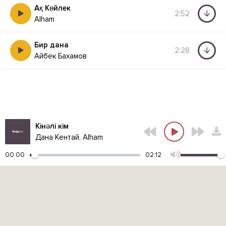
Ақ Көйлек
2:52
Alham
Бир дана
2:28
Айбек Бахамов
Кінәлі кім
Дана Кентай, Alham
00:00
02:12