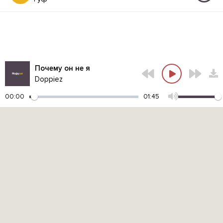
Почему он не я
Doppiez
00:00
01:45
Контакты администрации:
admin@muzjoy.net