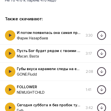
Не то что я, парень что надо
Также скачивают:
И потом появилась она самая прекрасная девушка на всём белом свете
3:30
Фарик Назарбаев
Пусть Бог будет рядом с твоими планами
3:17
Macan, Basta
Губы вкуса карамели следы на её коленях
2:08
GONE.Fludd
FOLLOWER
1:41
NEWLIGHTCHILD
Сегодня суббота я без пробок туда и обратно
3:42
Гуф