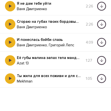
Я не дам тебе уйти
2:26
Ваня Дмитриенко
Сгораю на губах твоих бордовым цветом
2:26
Ваня Дмитриенко
И понеслась бэйби слазь
4:09
Ваня Дмитриенко, Григорий Лепс
Её губы малина запах тела мандарин
1:27
Azat 13
Ты жила для всех поживи и для себя
1:05
Mekhman