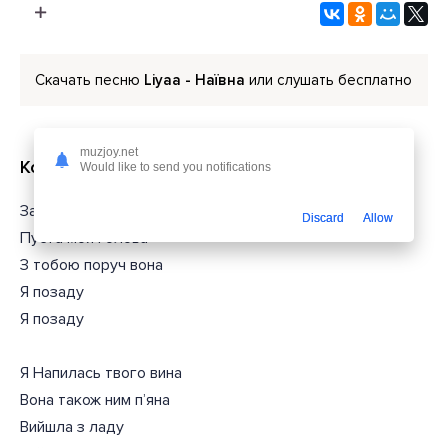
Скачать песню
Liyaa - Наївна
или слушать бесплатно
muzjoy.net
Короткий текст из песни
Would like to send you notifications
Занадто наівна я
Discard
Allow
Пуста моя голова
З тобою поруч вона
Я позаду
Я позаду
Я Напилась твого вина
Вона також ним пʼяна
Вийшла з ладу