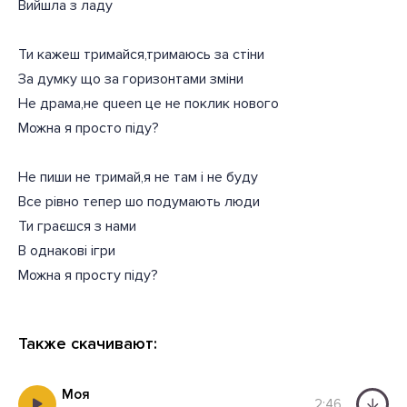
Вийшла з ладу
Ти кажеш тримайся,тримаюсь за стіни
За думку що за горизонтами зміни
Не драма,не queen це не поклик нового
Можна я просто піду?
Не пиши не тримай,я не там і не буду
Все рівно тепер шо подумають люди
Ти граєшся з нами
В однакові ігри
Можна я просту піду?
Также скачивают:
Моя
2:46