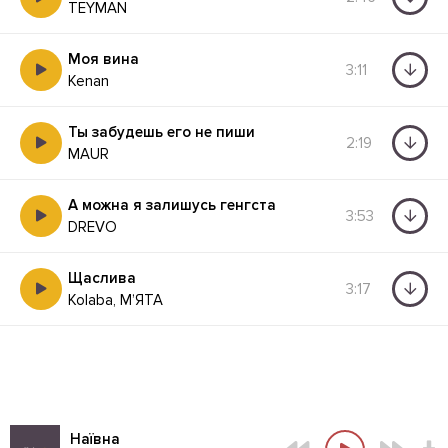
TEYMAN
Моя вина
3:11
Kenan
Ты забудешь его не пиши
2:19
MAUR
А можна я залишусь генгста
3:53
DREVO
Щаслива
3:17
Kolaba, МʼЯТА
Наївна