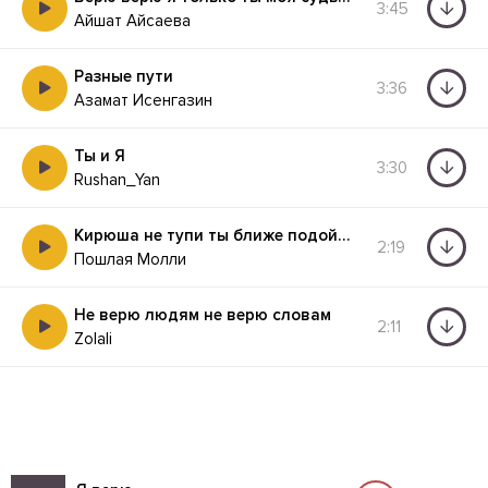
3:45
Айшат Айсаева
Разные пути
3:36
Азамат Исенгазин
Ты и Я
3:30
Rushan_Yan
Кирюша не тупи ты ближе подойди
2:19
Пошлая Молли
Не верю людям не верю словам
2:11
Zolali