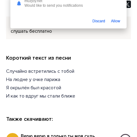
muzjoy.net
Would like to send you notifications
Discard
Allow
Скачать песню
Азамат Исенгазин - Я верю
или
слушать бесплатно
Короткий текст из песни
Случайно встретились с тобой
На людне у очке парижа
Я окрылён был красотой
И как то вдруг мы стали ближе
Также скачивают:
Верю верю я только ты моя судьба