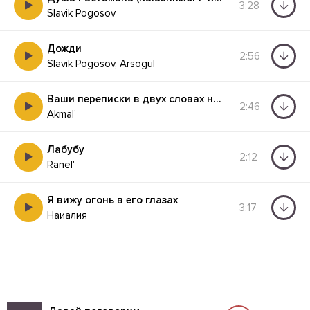
3:28
Slavik Pogosov
Дожди
2:56
Slavik Pogosov, Arsogul
Ваши переписки в двух словах не больше
2:46
Akmal'
Лабубу
2:12
Ranel'
Я вижу огонь в его глазах
3:17
Наиалия