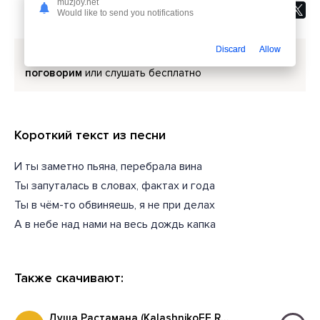
muzjoy.net
Would like to send you notifications
Discard
Allow
Скачать песню
Кравц, Slavik Pogosov - Давай
поговорим
или слушать бесплатно
Короткий текст из песни
И ты заметно пьяна, перебрала вина
Ты запуталась в словах, фактах и года
Ты в чём-то обвиняешь, я не при делах
А в небе над нами на весь дождь капка
Также скачивают:
Душа Растамана (KalashnikoFF Remix 2025)