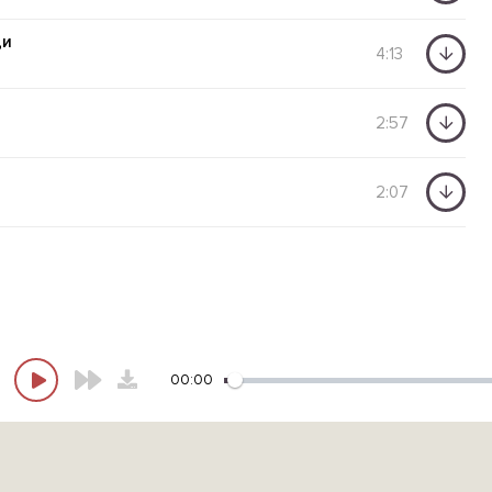
ди
4:13
2:57
2:07
00:00