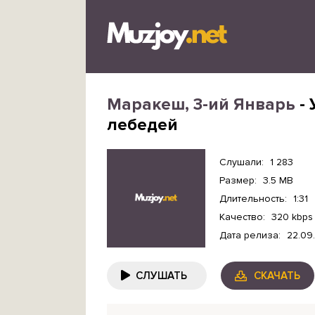
Маракеш, 3-ий Январь
- 
лебедей
Слушали:
1 283
Размер:
3.5 MB
Длительность:
1:31
Качество:
320 kbps
Дата релиза:
22.09
СЛУШАТЬ
СКАЧАТЬ