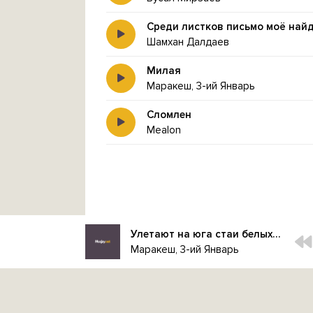
Среди листков письмо моё най
Шамхан Далдаев
Милая
Маракеш, 3-ий Январь
Сломлен
Mealon
Улетают на юга стаи белых лебедей
Маракеш, 3-ий Январь