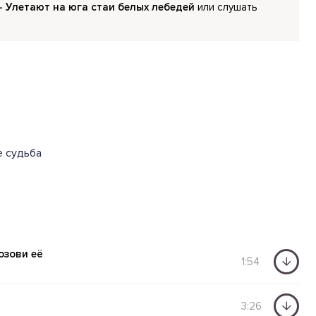
- Улетают на юга стаи белых лебедей
или слушать
е судьба
озови её
1:54
3:26