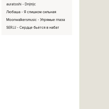
auratoshi
- Dn(m)c
Любаша
- Я слишком сильная
Moonwalkersmusic
- Упрямые глаза
SERJJ
- Сердце бьётся в набат