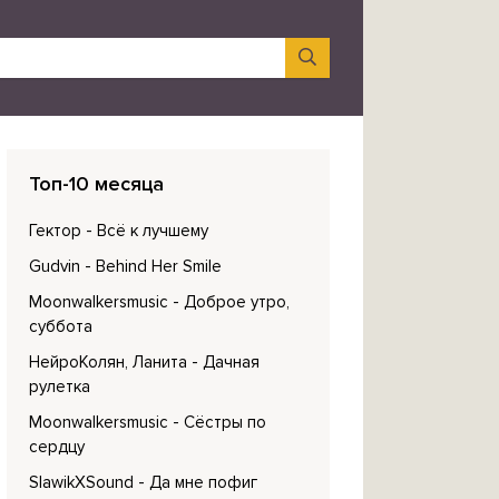
Топ-10 месяца
Гектор
- Всё к лучшему
Gudvin
- Behind Her Smile
Moonwalkersmusic
- Доброе утро,
суббота
НейроКолян, Ланита
- Дачная
рулетка
Moonwalkersmusic
- Сёстры по
сердцу
SlawikXSound
- Да мне пофиг