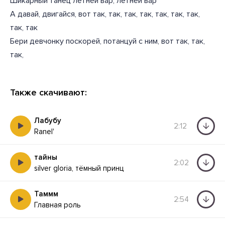
Шикарный танец летней вар, летней вар
А давай, двигайся, вот так, так, так, так, так, так, так,
так, так
Бери девчонку поскорей, потанцуй с ним, вот так, так,
так,
Также скачивают:
Лабубу
2:12
Ranel'
тайны
2:02
silver gloria, тёмный принц
Таммм
2:54
Главная роль