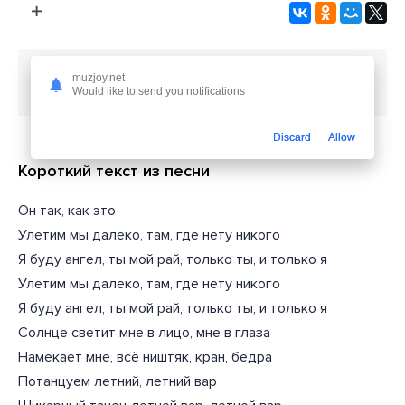
Скачать песню
Elsandobry, Freddy.Vsl - Летний вайб
muzjoy.net
или слушать бесплатно
Would like to send you notifications
Discard
Allow
Короткий текст из песни
Он так, как это
Улетим мы далеко, там, где нету никого
Я буду ангел, ты мой рай, только ты, и только я
Улетим мы далеко, там, где нету никого
Я буду ангел, ты мой рай, только ты, и только я
Солнце светит мне в лицо, мне в глаза
Намекает мне, всё ништяк, кран, бедра
Потанцуем летний, летний вар