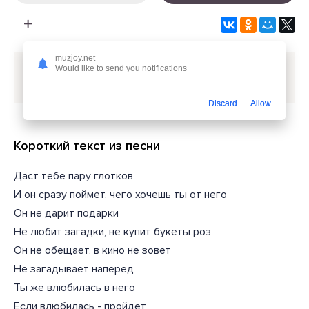
muzjoy.net
Would like to send you notifications
Скачать песню
MUJEVA - Если влюбилась пройдет
а между нами ничего нет
или слушать бесплатно
Discard
Allow
Короткий текст из песни
Даст тебе пару глотков
И он сразу поймет, чего хочешь ты от него
Он не дарит подарки
Не любит загадки, не купит букеты роз
Он не обещает, в кино не зовет
Не загадывает наперед
Ты же влюбилась в него
Если влюбилась - пройдет