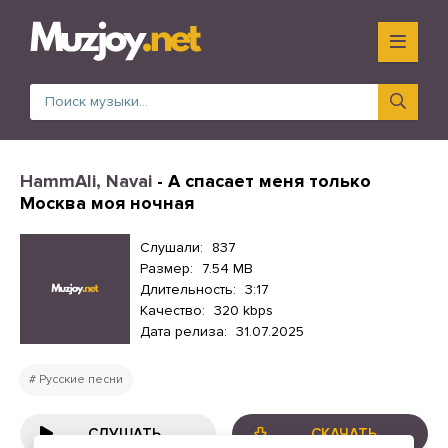
HammAli, Navai
- А спасает меня только
Москва моя ночная
Слушали:
837
Размер:
7.54 MB
Длительность:
3:17
Качество:
320 kbps
Дата релиза:
31.07.2025
Русские песни
СЛУШАТЬ
СКАЧАТЬ