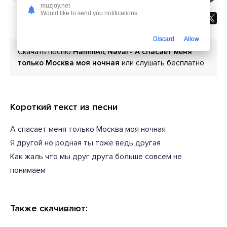
muzjoy.net
Would like to send you notifications
Discard
Allow
Скачать песню
HammAli, Navai - А спасает меня
только Москва моя ночная
или слушать бесплатно
Короткий текст из песни
А спасает меня только Москва моя ночная
Я другой но родная ты тоже ведь другая
Как жаль что мы друг друга больше совсем не
понимаем
Также скачивают: