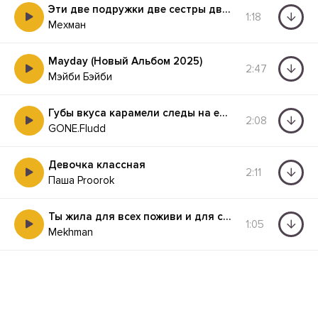
Эти две подружки две сестры две долбанатки
1:18
Мехман
Mayday (Новый Альбом 2025)
2:47
Мэйби Бэйби
Губы вкуса карамели следы на её коленях
2:08
GONE.Fludd
Девочка классная
2:11
Паша Proorok
Ты жила для всех поживи и для себя
1:05
Mekhman