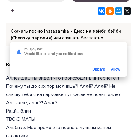
Скачать песню
Instasamka - Дисс на мэйби бэйби
(Chensky пародия)
или слушать бесплатно
muzjoy.net
Would like to send you notifications
Короткий текст из песни
Discard
Allow
Аллё? Да... Ты видел что происходит в интернете?!
Почему ты до сих пор молчишь?! Аллё? Аллё? Не
слышу тебя я на парковке тут связь не ловит, аллё?
Ал... аллё, аллё?! Аллё?
Ра...й... блин...
ТВОЮ МАТЬ!
Альбико. Моё промо это порно с лучшим мэном
галактики.