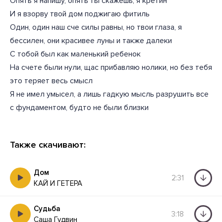
Опять я напишу, опять ты скажешь, я кретин
И я взорву твой дом поджигаю фитиль
Один, один наш сче силы равны, но твои глаза, я
бессилен, они красивее луны и также далеки
С тобой был как маленький ребенок
На счете были нули, щас прибавляю нолики, но без тебя
это теряет весь смысл
Я не имел умысел, а лишь гадкую мысль разрушить все
с фундаментом, будто не были близки
Также скачивают:
Дом
2:31
КАЙ И ГЕТЕРА
Судьба
3:18
Саша Гудвин