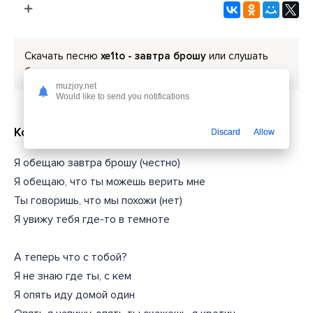
Скачать песню
xe1to - завтра брошу
или слушать
бесплатно
muzjoy.net
Would like to send you notifications
Короткий текст из песни
Discard
Allow
Я обещаю завтра брошу (честно)
Я обещаю, что ты можешь верить мне
Ты говоришь, что мы похожи (нет)
Я увижу тебя где-то в темноте
А теперь что с тобой?
Я не знаю где ты, с кем
Я опять иду домой один