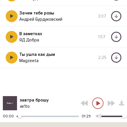
Зачем тебе розы
3:07
Андрей Бурдуковский
В заметках
1:57
ЯД Добра
Ты ушла как дым
2:25
Magzeeta
завтра брошу
xe1to
00:00
01:29