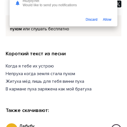
muzjoy.net
Would like to send you notifications
Discard
Allow
Скачать песню
Алсми - Непруха когда земля стала
пухом
или слушать бесплатно
Короткий текст из песни
Когда я тебе их устрою
Непруха когда земля стала пухом
Житуха мёд лишь для тебя винни пуха
В кармане пуха заряжена как мой братуха
Также скачивают:
Лабубу