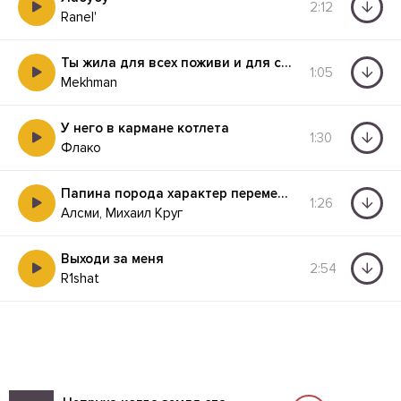
2:12
Ranel'
Ты жила для всех поживи и для себя
1:05
Mekhman
У него в кармане котлета
1:30
Флако
Папина порода характер переменчив как погода
1:26
Алсми, Михаил Круг
Выходи за меня
2:54
R1shat